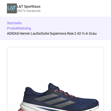
L&T Sporthaus
49074 Osnabrück
Startseite
Produktkatalog
ADIDAS Herren Laufschuhe Supernova Rise 2 42 ⅔ in Grau
Zum Produkt springen
Zur Produktbeschreibung springen