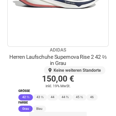
ADIDAS
Herren Laufschuhe Supernova Rise 2 42 ⅔
in Grau
AUF LAGER
Keine weiteren Standorte
150,00
€
inkl. 19% MwSt.
GRÖSSE
(ausgewählt)
42 ⅔
43 ⅓
44
44 ⅔
45 ⅓
46
FARBE
(ausgewählt)
Grau
Blau