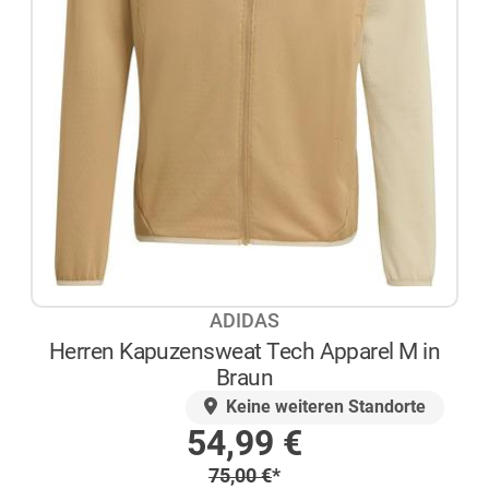
ADIDAS
Herren Kapuzensweat Tech Apparel M in
Braun
AUF LAGER
Keine weiteren Standorte
Sonderpreis
54,99
€
Regulärer Preis
75,00
€
*