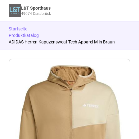
L&T Sporthaus
49074 Osnabrück
Startseite
Produktkatalog
ADIDAS Herren Kapuzensweat Tech Apparel M in Braun
Zum Produkt springen
Zur Produktbeschreibung springen