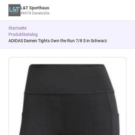
L&T Sporthaus
49074 Osnabrück
Startseite
Produktkatalog
ADIDAS Damen Tights Own the Run 7/8 S in Schwarz
Zum Produkt springen
Zur Produktbeschreibung springen