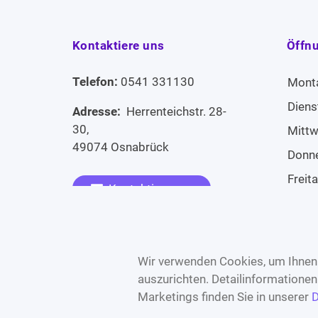
Kontaktiere uns
Öffn
Telefon:
0541 331130
Mont
Diens
Adresse:
Herrenteichstr. 28-
30,
Mitt
49074 Osnabrück
Donn
Freit
Kontaktiere uns
Sams
Widerruf erklären
Sonn
Wir verwenden Cookies, um Ihnen 
auszurichten. Detailinformatione
Marketings finden Sie in unserer
D