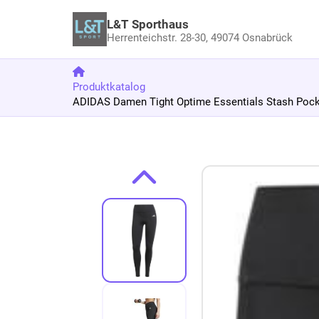
L&T Sporthaus
Herrenteichstr. 28-30,
49074 Osnabrück
Produktkatalog
ADIDAS Damen Tight Optime Essentials Stash Pocke
Zum Produkt springen
Zur Produktbeschreibung springen