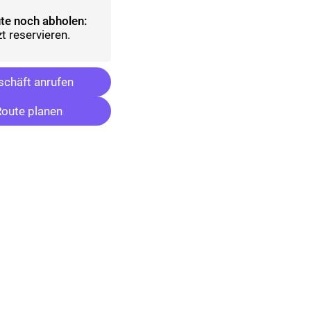
te noch abholen:
t reservieren.
chäft anrufen
oute planen