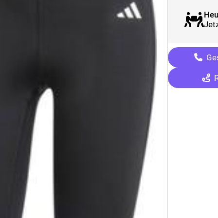
Heu
Jetz
Ges
R