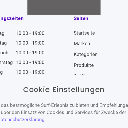
ungszeiten
Seiten
Startseite
ag
10:00 - 19:00
tag
10:00 - 19:00
Marken
woch
10:00 - 19:00
Kategorien
erstag
10:00 - 19:00
Produkte
ag
10:00 - 19:00
Outfits
tag
10:00 - 19:00
Cookie Einstellungen
tag
Geschlossen
das bestmögliche Surf-Erlebnis zu bieten und Empfehlungen
n über den Einsatz von Cookies und Services für Zwecke der
atenschutzerklärung
.