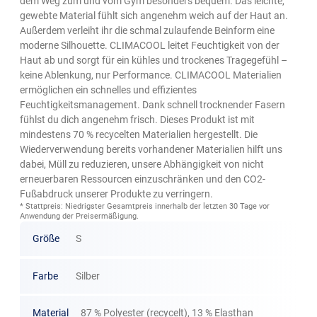
dem Weg zum und vom Gym besonders bequem. Das leichte,
gewebte Material fühlt sich angenehm weich auf der Haut an.
Außerdem verleiht ihr die schmal zulaufende Beinform eine
moderne Silhouette. CLIMACOOL leitet Feuchtigkeit von der
Haut ab und sorgt für ein kühles und trockenes Tragegefühl –
keine Ablenkung, nur Performance. CLIMACOOL Materialien
ermöglichen ein schnelles und effizientes
Feuchtigkeitsmanagement. Dank schnell trocknender Fasern
fühlst du dich angenehm frisch. Dieses Produkt ist mit
mindestens 70 % recycelten Materialien hergestellt. Die
Wiederverwendung bereits vorhandener Materialien hilft uns
dabei, Müll zu reduzieren, unsere Abhängigkeit von nicht
erneuerbaren Ressourcen einzuschränken und den CO2-
Fußabdruck unserer Produkte zu verringern.
* Stattpreis: Niedrigster Gesamtpreis innerhalb der letzten 30 Tage vor
Anwendung der Preisermäßigung.
Größe
S
Farbe
Silber
Material
87 % Polyester (recycelt), 13 % Elasthan