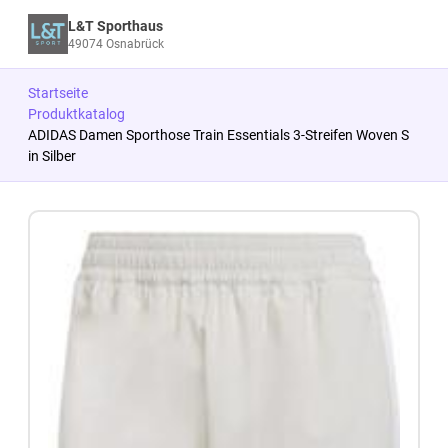
L&T Sporthaus
49074 Osnabrück
Startseite
Produktkatalog
ADIDAS Damen Sporthose Train Essentials 3-Streifen Woven S
in Silber
Zum Produkt springen
Zur Produktbeschreibung springen