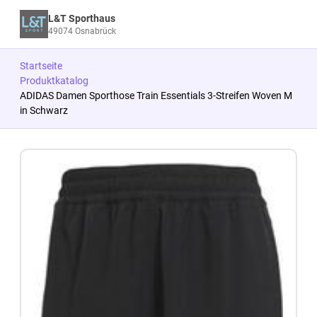
L&T Sporthaus
49074 Osnabrück
Startseite
Produktkatalog
ADIDAS Damen Sporthose Train Essentials 3-Streifen Woven M
in Schwarz
Zum Produkt springen
Zur Produktbeschreibung springen