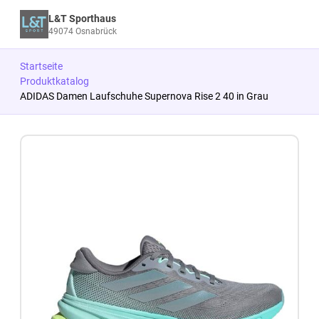
L&T Sporthaus
49074 Osnabrück
Startseite
Produktkatalog
ADIDAS Damen Laufschuhe Supernova Rise 2 40 in Grau
Zum Produkt springen
Zur Produktbeschreibung springen