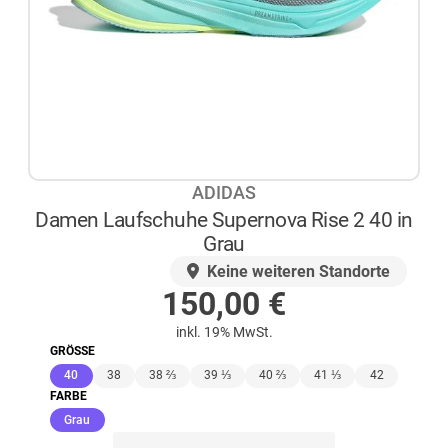
ADIDAS
Damen Laufschuhe Supernova Rise 2 40 in
Grau
AUF LAGER
Keine weiteren Standorte
150,00
€
inkl. 19% MwSt.
GRÖSSE
(ausgewählt)
40
38
38 ⅔
39 ⅓
40 ⅔
41 ⅓
42
FARBE
(ausgewählt)
Grau