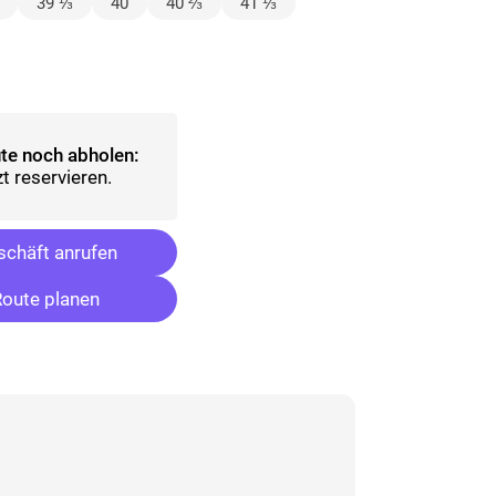
lt)
39 ⅓
40
40 ⅔
41 ⅓
ählt)
te noch abholen:
t reservieren.
chäft anrufen
oute planen