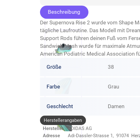
Beschreibung
Der Supernova Rise 2 wurde vom Shape Mag
tägliche Laufroutine. Das Modell mit Drea
Support Rods führen deinen Fuß vom Ferse
Sandwich-Mesh wurde für maximale Atmungsa
American Podiatric Medical Association fü
Größe
38
Farbe
Grau
Geschlecht
Damen
Herstellerangaben
Hersteller
ADIDAS AG
Adresse
Adi-Dassler-Strasse 1, 91074 He