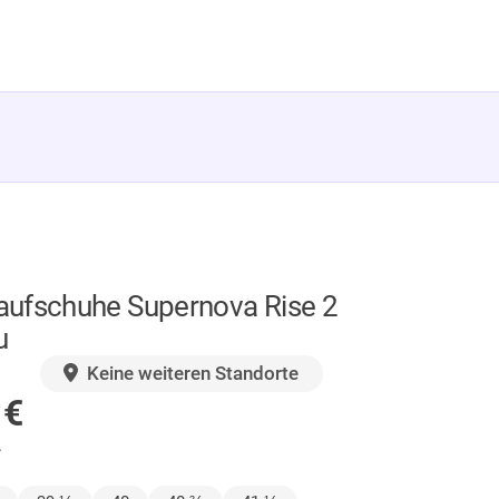
ufschuhe Supernova Rise 2
u
GER
Keine weiteren Standorte
0
€
.