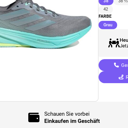
(ausgewäh
38
38 ⅔
42
FARBE
(ausgew
Grau
Heu
Jetz
Ges
R
Schauen Sie vorbei
Einkaufen im Geschäft