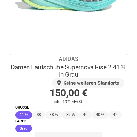
ADIDAS
Damen Laufschuhe Supernova Rise 2 41 ⅓
in Grau
AUF LAGER
Keine weiteren Standorte
150,00
€
inkl. 19% MwSt.
GRÖSSE
(ausgewählt)
41 ⅓
38
38 ⅔
39 ⅓
40
40 ⅔
42
FARBE
(ausgewählt)
Grau