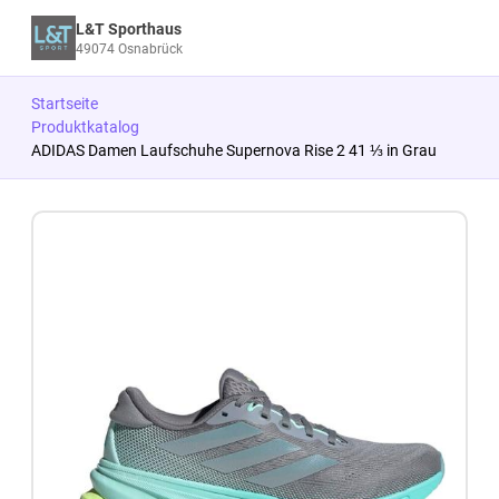
L&T Sporthaus
49074 Osnabrück
Startseite
Produktkatalog
ADIDAS Damen Laufschuhe Supernova Rise 2 41 ⅓ in Grau
Zum Produkt springen
Zur Produktbeschreibung springen