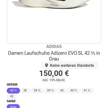
ADIDAS
Damen Laufschuhe Adizero EVO SL 42 ⅔ in
Grau
AUF LAGER
Keine weiteren Standorte
150,00
€
inkl. 19% MwSt.
GRÖSSE
(ausgewählt)
42 ⅔
38
38 ⅔
39 ⅓
40
40 ⅔
41 ⅓
42
FARBE
(ausgewählt)
Grau