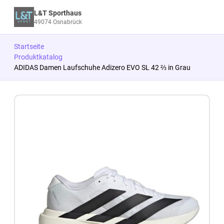
L&T Sporthaus
49074 Osnabrück
Startseite
Produktkatalog
ADIDAS Damen Laufschuhe Adizero EVO SL 42 ⅔ in Grau
Zum Produkt springen
Zur Produktbeschreibung springen