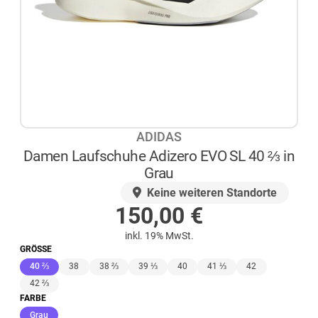
ADIDAS
Damen Laufschuhe Adizero EVO SL 40 ⅔ in
Grau
AUF LAGER
Keine weiteren Standorte
150,00
€
inkl. 19% MwSt.
GRÖSSE
(ausgewählt)
40 ⅔
38
38 ⅔
39 ⅓
40
41 ⅓
42
42 ⅔
FARBE
(ausgewählt)
Grau