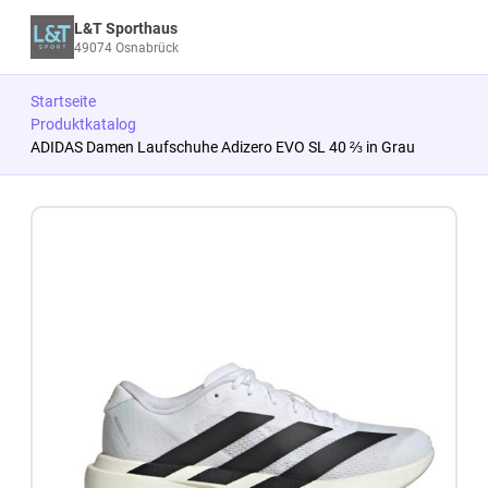
L&T Sporthaus
49074 Osnabrück
Startseite
Produktkatalog
ADIDAS Damen Laufschuhe Adizero EVO SL 40 ⅔ in Grau
Zum Produkt springen
Zur Produktbeschreibung springen