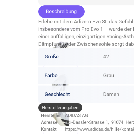
Beschreibung
Erlebe mit dem Adizero Evo SL das Gefühl 
insbesondere vom Pro Evo 1 – wurde der Ev
einer auffälligen, einzigartigen Racing-Äs
Dämpfung in der Zwischensohle sorgt dabe
Größe
42
Farbe
Grau
Geschlecht
Damen
Herstellerangaben
Hersteller
ADIDAS AG
Adresse
Adi-Dassler-Strasse 1, 91074 He
Kontakt
https://www.adidas.de/hilfe/konta