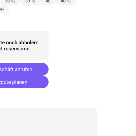
lt)
38 ⅔
39 ⅓
40
40 ⅔
 ⅔
ählt)
te noch abholen:
t reservieren.
chäft anrufen
oute planen