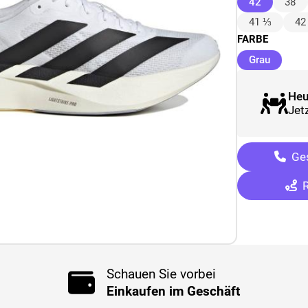
(ausgewäh
42
38
41 ⅓
42
FARBE
(ausgew
Grau
Heu
Jetz
Ges
R
Schauen Sie vorbei
Einkaufen im Geschäft