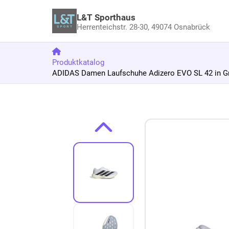
L&T Sporthaus
Herrenteichstr. 28-30,
49074 Osnabrück
Produktkatalog
ADIDAS Damen Laufschuhe Adizero EVO SL 42 in G
Zum Produkt springen
Zur Produktbeschreibung springen