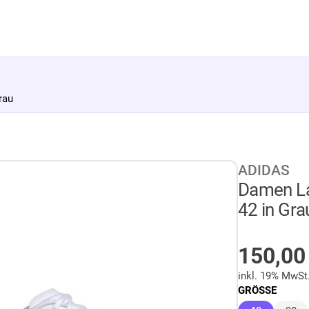
rau
ADIDAS
Damen La
42 in Gra
AUF LA
150,0
inkl. 19% MwSt
GRÖSSE