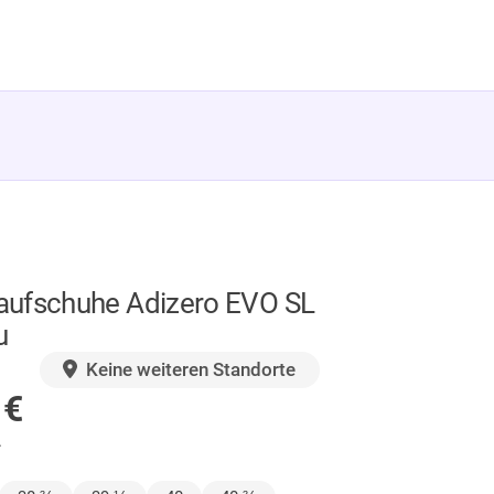
ufschuhe Adizero EVO SL
u
GER
Keine weiteren Standorte
0
€
.