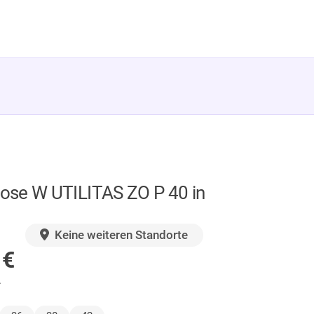
se W UTILITAS ZO P 40 in
GER
Keine weiteren Standorte
0
€
.