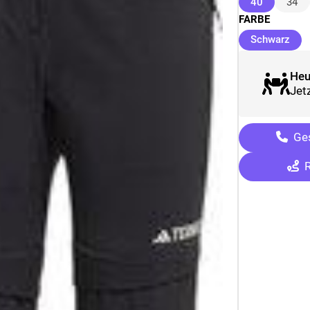
(ausgewäh
40
34
FARBE
(au
Schwarz
Heu
Jetz
Ges
R