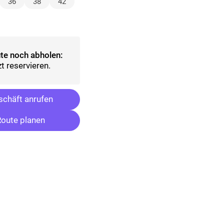
lt)
36
38
42
sgewählt)
te noch abholen:
t reservieren.
chäft anrufen
oute planen