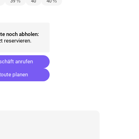
wählt)
39 ⅓
40
40 ⅔
ählt)
te noch abholen:
t reservieren.
chäft anrufen
oute planen