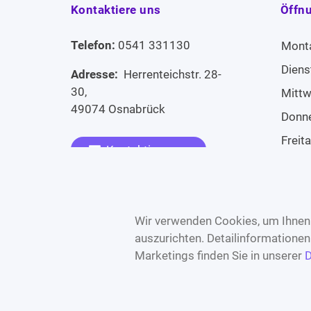
Kontaktiere uns
Öffn
Telefon:
0541 331130
Mont
Diens
Adresse:
Herrenteichstr. 28-
30,
Mitt
49074 Osnabrück
Donn
Freit
Kontaktiere uns
Sams
Widerruf erklären
Sonn
Wir verwenden Cookies, um Ihnen 
auszurichten. Detailinformatione
Marketings finden Sie in unserer
D