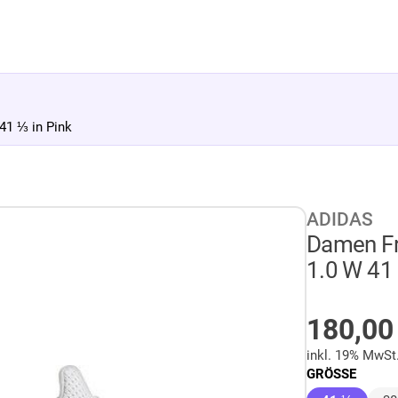
1 ⅓ in Pink
ADIDAS
Damen F
1.0 W 41 
AUF LA
180,0
inkl. 19% MwSt
GRÖSSE