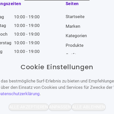
ungszeiten
Seiten
Startseite
ag
10:00 - 19:00
tag
10:00 - 19:00
Marken
woch
10:00 - 19:00
Kategorien
erstag
10:00 - 19:00
Produkte
ag
10:00 - 19:00
Outfits
tag
10:00 - 19:00
Cookie Einstellungen
tag
Geschlossen
das bestmögliche Surf-Erlebnis zu bieten und Empfehlungen
n über den Einsatz von Cookies und Services für Zwecke der
atenschutzerklärung
.
Barrierefrei
Bereitgestellt von
ALLE AKZEPTIEREN
ANPASSEN
ALLE ABLEHNEN
WCAG-2.1-AA