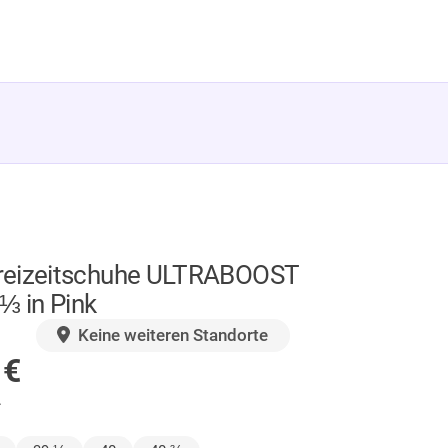
reizeitschuhe ULTRABOOST
⅓ in Pink
GER
Keine weiteren Standorte
0
€
.