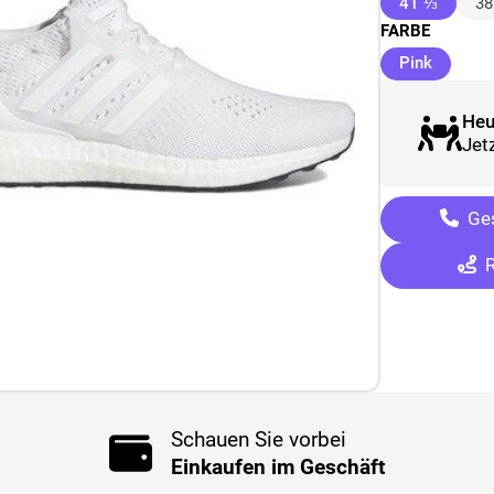
(ausge
41 ⅓
38
FARBE
(ausgew
Pink
Heu
Jetz
Ges
R
Schauen Sie vorbei
Einkaufen im Geschäft