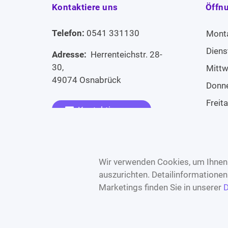
Kontaktiere uns
Öffn
Telefon:
0541 331130
Mont
Diens
Adresse:
Herrenteichstr. 28-
30,
Mitt
49074 Osnabrück
Donn
Freit
Kontaktiere uns
Sams
Widerruf erklären
Sonn
Wir verwenden Cookies, um Ihnen 
auszurichten. Detailinformatione
Marketings finden Sie in unserer
D