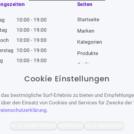
ungszeiten
Seiten
Startseite
ag
10:00 - 19:00
tag
10:00 - 19:00
Marken
woch
10:00 - 19:00
Kategorien
erstag
10:00 - 19:00
Produkte
ag
10:00 - 19:00
Outfits
tag
10:00 - 19:00
Cookie Einstellungen
tag
Geschlossen
das bestmögliche Surf-Erlebnis zu bieten und Empfehlungen
n über den Einsatz von Cookies und Services für Zwecke der
atenschutzerklärung
.
Barrierefrei
Bereitgestellt von
ALLE AKZEPTIEREN
ANPASSEN
ALLE ABLEHNEN
WCAG-2.1-AA