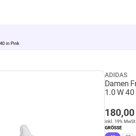
0 in Pink
ADIDAS
Damen F
1.0 W 40 
AUF LA
180,0
inkl. 19% MwSt
GRÖSSE