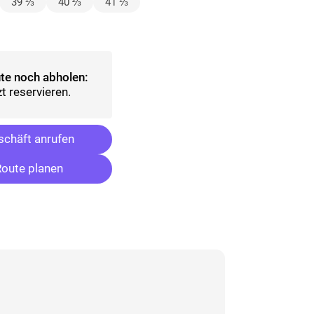
lt)
39 ⅓
40 ⅔
41 ⅓
ählt)
te noch abholen:
t reservieren.
chäft anrufen
oute planen