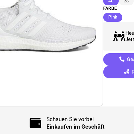
(ausgewäh
40
38
FARBE
(ausgew
Pink
Heu
Jetz
Ges
R
Schauen Sie vorbei
Einkaufen im Geschäft